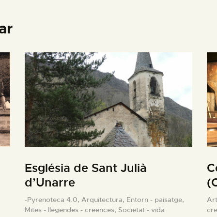
ar
Església de Sant Julià
C
d’Unarre
(
-Pyrenoteca 4.0,
Arquitectura,
Entorn - paisatge,
Art
Mites - llegendes - creences,
Societat - vida
cr