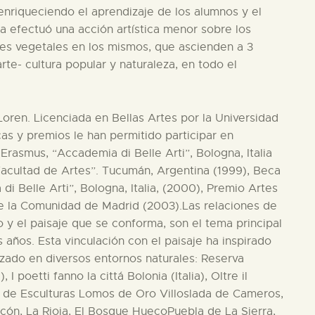
enriqueciendo el aprendizaje de los alumnos y el
ta efectuó una acción artística menor sobre los
les vegetales en los mismos, que ascienden a 3
rte- cultura popular y naturaleza, en todo el
 Loren. Licenciada en Bellas Artes por la Universidad
s y premios le han permitido participar en
 Erasmus, “Accademia di Belle Arti”, Bologna, Italia
Facultad de Artes”. Tucumán, Argentina (1999), Beca
di Belle Arti”, Bologna, Italia, (2000), Premio Artes
de la Comunidad de Madrid (2003).Las relaciones de
 y el paisaje que se conforma, son el tema principal
 años. Esta vinculación con el paisaje ha inspirado
izado en diversos entornos naturales: Reserva
poetti fanno la cittá Bolonia (Italia), Oltre il
ue de Esculturas Lomos de Oro Villoslada de Cameros,
Ocón, La Rioja, El Bosque HuecoPuebla de La Sierra,