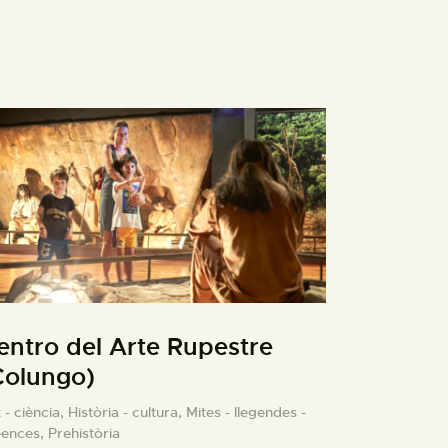
entro del Arte Rupestre
Colungo)
 - ciència,
Història - cultura,
Mites - llegendes -
eences,
Prehistòria