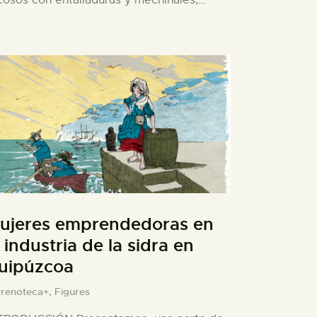
cosos con entalladuras y mechinales,…
ujeres emprendedoras en
a industria de la sidra en
uipúzcoa
yrenoteca+,
Figures