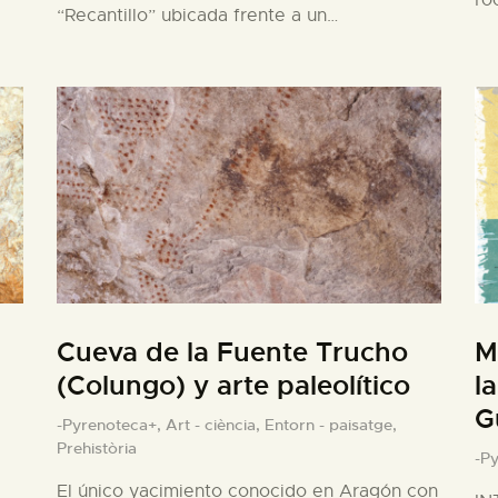
ro
“Recantillo” ubicada frente a un…
Cueva de la Fuente Trucho
M
(Colungo) y arte paleolítico
l
G
-Pyrenoteca+,
Art - ciència,
Entorn - paisatge,
Prehistòria
-P
El único yacimiento conocido en Aragón con