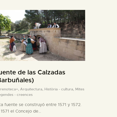
uente de las Calzadas
Barbuñales)
yrenoteca+,
Arquitectura,
Història - cultura,
Mites
legendes - creences
ta fuente se construyó entre 1571 y 1572.
 1571 el Concejo de…