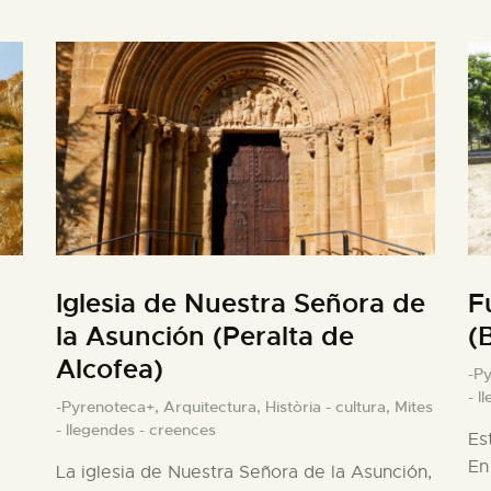
Iglesia de Nuestra Señora de
F
la Asunción (Peralta de
(
Alcofea)
-P
- l
-Pyrenoteca+,
Arquitectura,
Història - cultura,
Mites
- llegendes - creences
Es
En
La iglesia de Nuestra Señora de la Asunción,