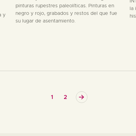
IN
pinturas rupestres paleolíticas. Pinturas en
la
negro y rojo, grabados y restos del que fue
a y
hi
su lugar de asentamiento.
>
1
2