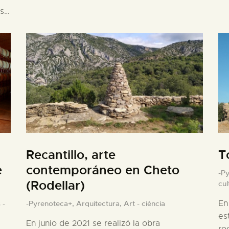
es…
Recantillo, arte
T
e
contemporáneo en Cheto
-P
(Rodellar)
cul
En
 -
-Pyrenoteca+,
Arquitectura,
Art - ciència
es
En junio de 2021 se realizó la obra