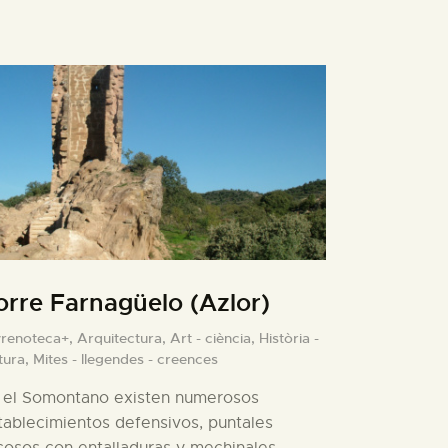
orre Farnagüelo (Azlor)
yrenoteca+,
Arquitectura,
Art - ciència,
Història -
tura,
Mites - llegendes - creences
 el Somontano existen numerosos
tablecimientos defensivos, puntales