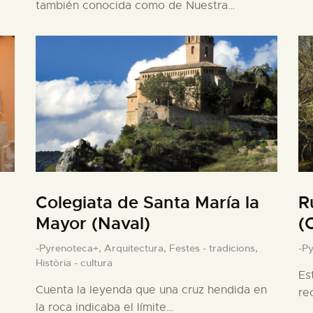
también conocida como de Nuestra…
Colegiata de Santa María la
R
Mayor (Naval)
(
-Pyrenoteca+,
Arquitectura,
Festes - tradicions,
-P
Història - cultura
Es
Cuenta la leyenda que una cruz hendida en
re
la roca indicaba el límite…