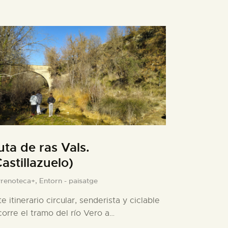
uta de ras Vals.
Castillazuelo)
yrenoteca+,
Entorn - paisatge
te itinerario circular, senderista y ciclable
corre el tramo del río Vero a…