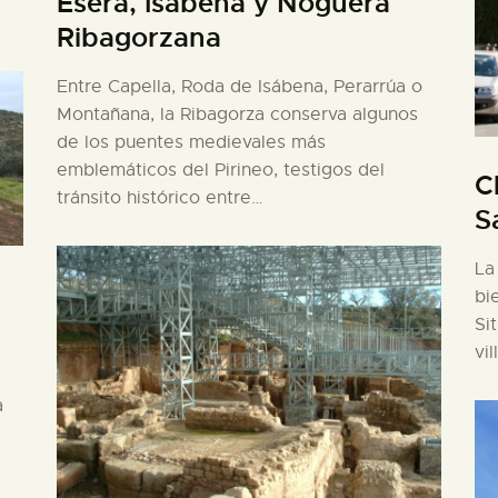
Ésera, Isábena y Noguera
Ribagorzana
Entre Capella, Roda de Isábena, Perarrúa o
Montañana, la Ribagorza conserva algunos
de los puentes medievales más
emblemáticos del Pirineo, testigos del
C
tránsito histórico entre…
S
La
bi
Si
vi
a