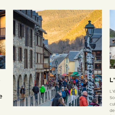
L
e
L'
e
So
cu
de