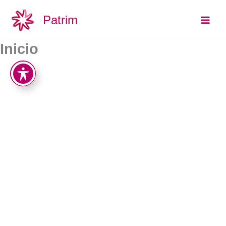
Ir
Main
Patrim
al
Men
contenido
Inicio
PATRIM es una red colaborativa
transfronteriza que trabaja para
potenciar la riqueza patrimonial de
los Pirineos