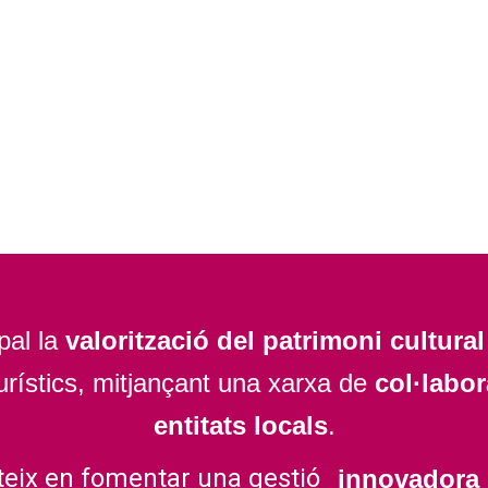
pal la
valorització del patrimoni cultural
turístics, mitjançant una xarxa de
col·labor
entitats locals
.
teix en fomentar una gestió
innovadora 