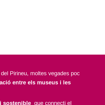
del Pirineu, moltes vegades poc
ació entre els museus i les
i sostenible
que connecti el