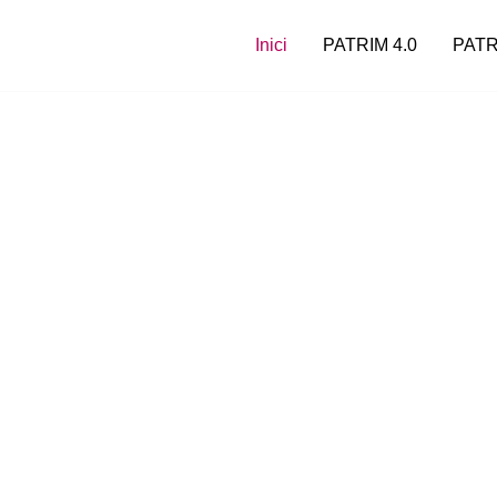
Inici
PATRIM 4.0
PATR
a de col·laboració
 treballa per potenciar la
 del Pirineu.