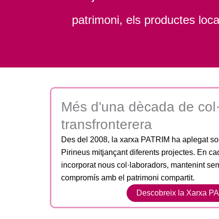
patrimoni, els productes local
Més d'una dècada de col·
transfronterera
Des del 2008, la xarxa PATRIM ha aplegat so
Pirineus mitjançant diferents projectes. En ca
incorporat nous col·laboradors, mantenint sem
compromís amb el patrimoni compartit.
Descobreix la Xarxa P