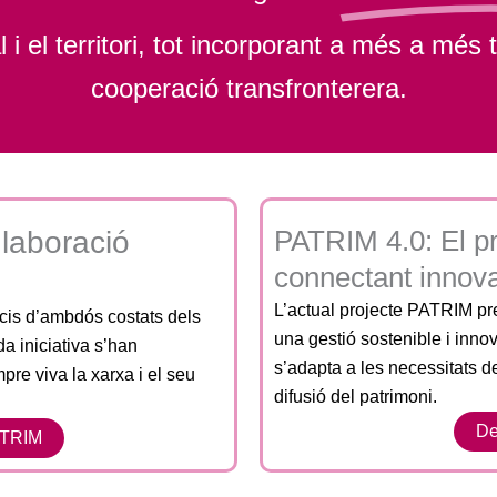
 i el territori, tot incorporant a més a més
cooperació transfronterera.
PATRIM 4.0: El pr
laboració
connectant innova
L’actual projecte PATRIM pr
cis d’ambdós costats dels
una gestió sostenible i innov
da iniciativa s’han
s’adapta a les necessitats del
pre viva la xarxa i el seu
difusió del patrimoni.
De
ATRIM