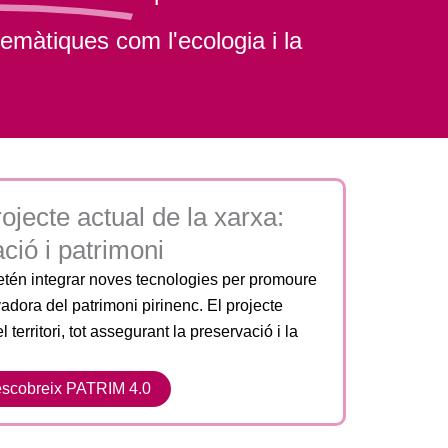
 temàtiques com l'ecologia i la
ojecte actual de la xarxa:
ció i patrimoni
etén integrar noves tecnologies per promoure
adora del patrimoni pirinenc. El projecte
 territori, tot assegurant la preservació i la
scobreix PATRIM 4.0