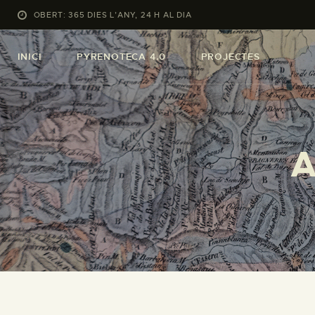
OBERT: 365 DIES L’ANY, 24 H AL DIA
INICI
PYRENOTECA 4.0
PROJECTES
A