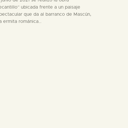
 junio de 2021 se realizó la obra
ecantillo” ubicada frente a un paisaje
pectacular que da al barranco de Mascún,
la ermita románica…