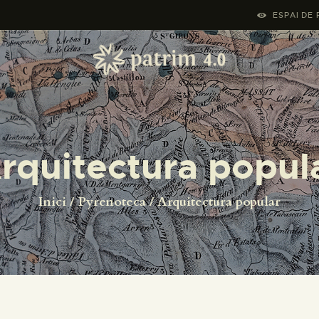
INICI
ESPAI DE 
PYRENOTECA 4.0
PROJECTES
LA XARXA
rquitectura popul
CONTACTE
Inici
Pyrenoteca
Arquitectura popular
PROJECTES