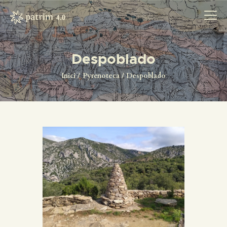
Despoblado
INICI
Inici
Pyrenoteca
Despoblado
PYRENOTECA 4.0
PROJECTES
LA XARXA
CONTACTE
PROJECTES