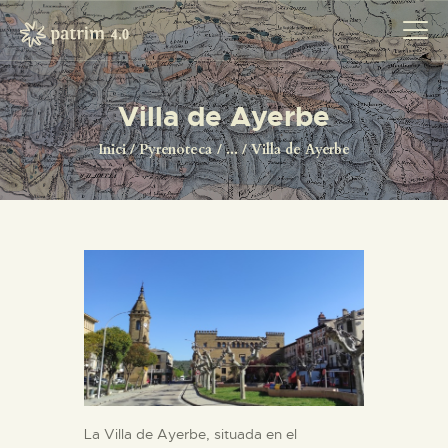
Villa de Ayerbe
INICI
Inici
Pyrenoteca
...
Villa de Ayerbe
PYRENOTECA 4.0
PROJECTES
LA XARXA
CONTACTE
PROJECTES
La Villa de Ayerbe, situada en el