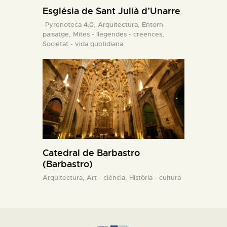
Església de Sant Julià d’Unarre
-Pyrenoteca 4.0,
Arquitectura,
Entorn -
paisatge,
Mites - llegendes - creences,
Societat - vida quotidiana
Catedral de Barbastro
(Barbastro)
Arquitectura,
Art - ciència,
Història - cultura