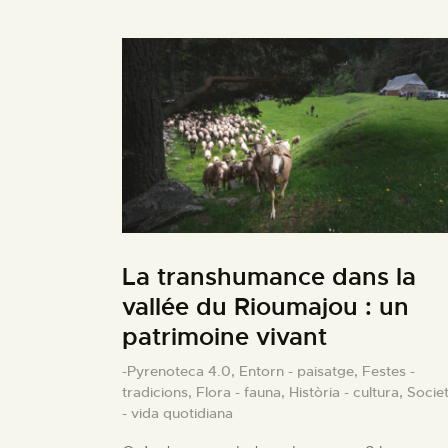
La transhumance dans la
vallée du Rioumajou : un
patrimoine vivant
-Pyrenoteca 4.0,
Entorn - paisatge,
Festes -
tradicions,
Flora - fauna,
Història - cultura,
Socie
- vida quotidiana