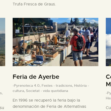
Trufa Fresca de Graus.
Feria de Ayerbe
C
M
-Pyrenoteca 4.0,
Festes - tradicions,
Història -
cultura,
Societat - vida quotidiana
s,
-P
His
En 1996 se recuperó la feria bajo la
denominación de Feria de Alternativas
 su
Cu