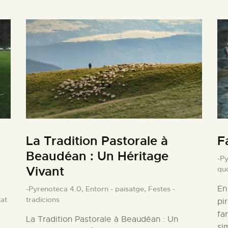
La Tradition Pastorale à
F
Beaudéan : Un Héritage
-P
Vivant
qu
En
-Pyrenoteca 4.0,
Entorn - paisatge,
Festes -
tat
tradicions
pi
fa
La Tradition Pastorale à Beaudéan : Un
si