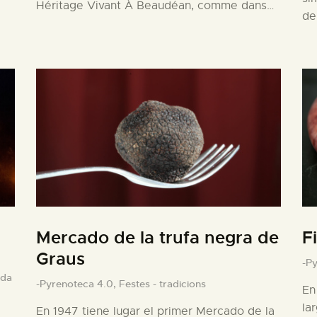
Héritage Vivant À Beaudéan, comme dans…
de
Mercado de la trufa negra de
F
Graus
-P
ida
-Pyrenoteca 4.0,
Festes - tradicions
En
la
En 1947 tiene lugar el primer Mercado de la