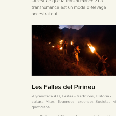
Qu’est-ce que la transhumance ? La
transhumance est un mode d’élevage
ancestral qui…
Les Falles del Pirineu
-Pyrenoteca 4.0,
Festes - tradicions,
Història -
cultura,
Mites - llegendes - creences,
Societat - v
quotidiana