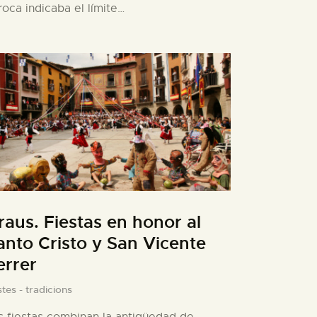
 roca indicaba el límite…
raus. Fiestas en honor al
anto Cristo y San Vicente
errer
tes - tradicions
s fiestas combinan la antigüedad de