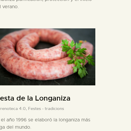
l verano.
iesta de la Longaniza
yrenoteca 4.0,
Festes - tradicions
 el año 1996 se elaboró la longaniza más
rga del mundo.