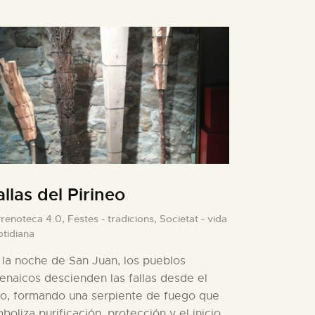
allas del Pirineo
yrenoteca 4.0,
Festes - tradicions,
Societat - vida
otidiana
 la noche de San Juan, los pueblos
renaicos descienden las fallas desde el
ro, formando una serpiente de fuego que
mboliza purificación, protección y el inicio