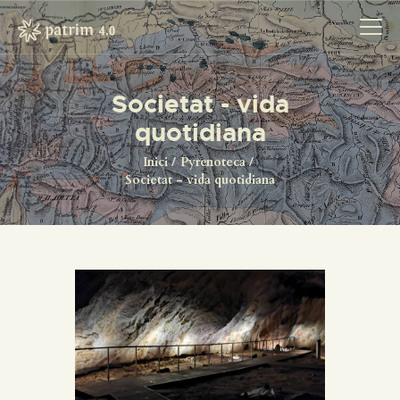
Societat - vida
quotidiana
INICI
PYRENOTECA 4.0
Inici
Pyrenoteca
Societat - vida quotidiana
PROJECTES
LA XARXA
CONTACTE
PROJECTES