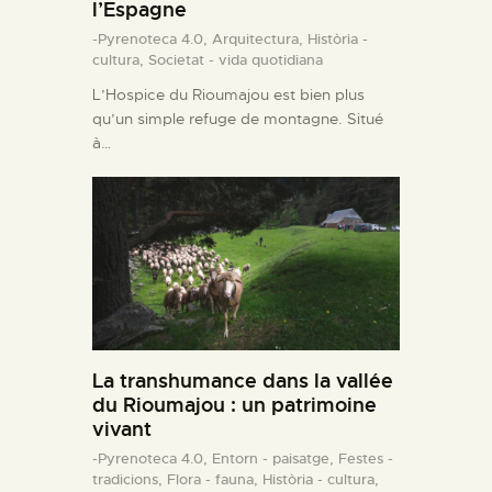
l’Espagne
-Pyrenoteca 4.0,
Arquitectura,
Història -
cultura,
Societat - vida quotidiana
L’Hospice du Rioumajou est bien plus
qu’un simple refuge de montagne. Situé
à…
La transhumance dans la vallée
du Rioumajou : un patrimoine
vivant
-Pyrenoteca 4.0,
Entorn - paisatge,
Festes -
tradicions,
Flora - fauna,
Història - cultura,