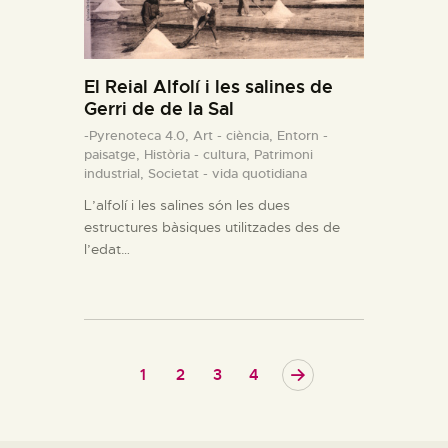
El Reial Alfolí i les salines de
Gerri de de la Sal
-Pyrenoteca 4.0,
Art - ciència,
Entorn -
paisatge,
Història - cultura,
Patrimoni
industrial,
Societat - vida quotidiana
L’alfolí i les salines són les dues
estructures bàsiques utilitzades des de
l’edat…
1
2
>
3
4