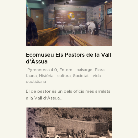
Ecomuseu Els Pastors de la Vall
d’Àssua
-Pyrenoteca 4.0,
Entorn - paisatge,
Flora -
fauna,
Història - cultura,
Societat - vida
quotidiana
El de pastor és un dels oficis més arrelats
a la Vall d’Àssua…