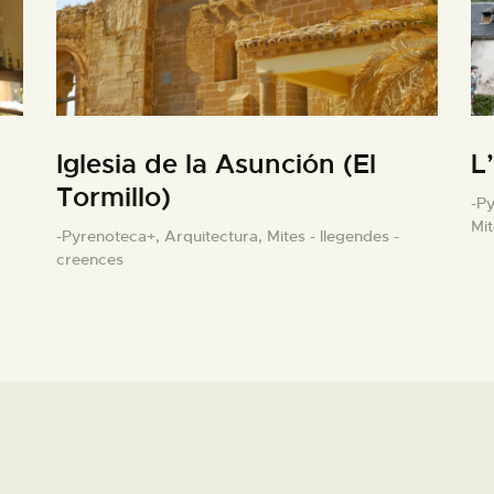
Iglesia de la Asunción (El
L
Tormillo)
-P
Mit
-Pyrenoteca+,
Arquitectura,
Mites - llegendes -
creences