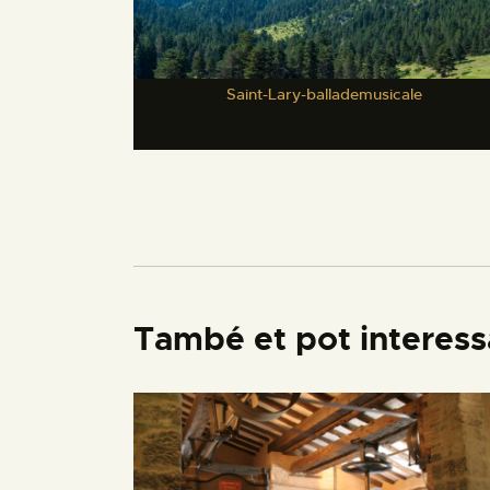
Saint-Lary-ballademusicale
També et pot interess