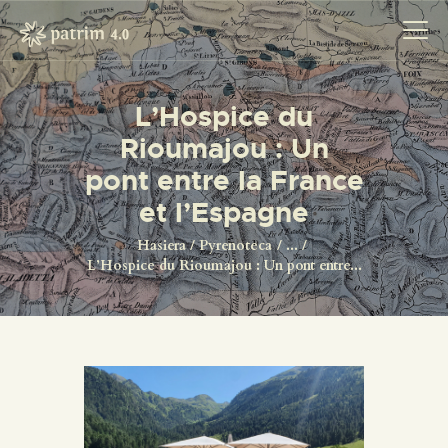
L’Hospice du
Rioumajou : Un
HASIERA
pont entre la France
PYRENOTECA 4.0
et l’Espagne
PROIEKTUAK
SAREA
Hasiera
Pyrenoteca
...
L’Hospice du Rioumajou : Un pont entre...
KONTAKTUA