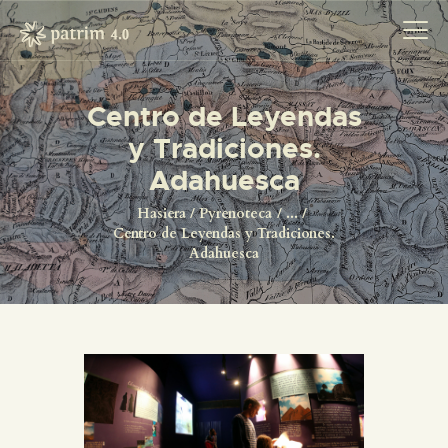
Centro de Leyendas
y Tradiciones.
HASIERA
Adahuesca
PYRENOTECA 4.0
PROIEKTUAK
Hasiera
Pyrenoteca
...
Centro de Leyendas y Tradiciones.
SAREA
Adahuesca
KONTAKTUA