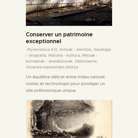
Conserver un patrimoine
exceptionnel
-Pyrenoteca 4.0,
Arteak - zientzia,
Geologia
- orografia,
Historia - kultura,
Mitoak -
kondairak - sineskizunak,
Historiaurre,
Gizartea-eguneroko bizitza
Un équilibre délicat entre milieu naturel,
visites et technologie pour protéger un
site préhistorique unique.