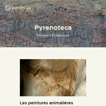
Pyrenoteca
HASIERA
Hasiera
Pyrenoteca
PYRENOTECA 4.0
PROIEKTUAK
SAREA
KONTAKTUA
Les peintures animalières