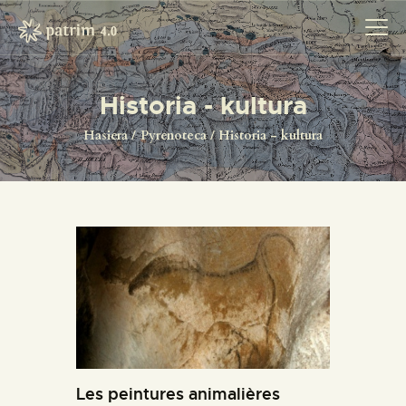
Historia - kultura
HASIERA
Hasiera
Pyrenoteca
Historia - kultura
PYRENOTECA 4.0
PROIEKTUAK
SAREA
KONTAKTUA
Les peintures animalières