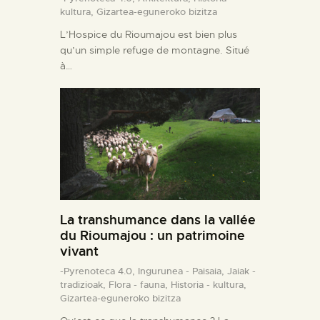
kultura,
Gizartea-eguneroko bizitza
L’Hospice du Rioumajou est bien plus
qu’un simple refuge de montagne. Situé
à…
La transhumance dans la vallée
du Rioumajou : un patrimoine
vivant
-Pyrenoteca 4.0,
Ingurunea - Paisaia,
Jaiak -
tradizioak,
Flora - fauna,
Historia - kultura,
Gizartea-eguneroko bizitza