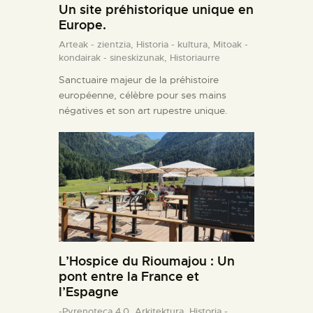
Un site préhistorique unique en
Europe.
Arteak - zientzia,
Historia - kultura,
Mitoak -
kondairak - sineskizunak,
Historiaurre
Sanctuaire majeur de la préhistoire
européenne, célèbre pour ses mains
négatives et son art rupestre unique.
L’Hospice du Rioumajou : Un
pont entre la France et
l’Espagne
-Pyrenoteca 4.0,
Arkitektura,
Historia -