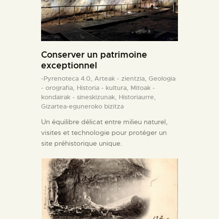
Conserver un patrimoine
exceptionnel
-Pyrenoteca 4.0,
Arteak - zientzia,
Geologia
- orografia,
Historia - kultura,
Mitoak -
kondairak - sineskizunak,
Historiaurre,
Gizartea-eguneroko bizitza
Un équilibre délicat entre milieu naturel,
visites et technologie pour protéger un
site préhistorique unique.