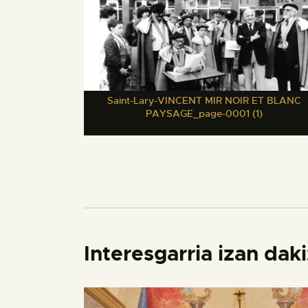
Saint-Lary-VINCENT MIR NOIR ET BLANC
PAYSAGE_page-0001 (1)
Interesgarria izan dak