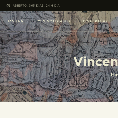
ABIERTO: 365 DÍAS, 24 H DÍA
HASIERA
PYRENOTECA 4.0
PROIEKTUAK
Vincen
Has