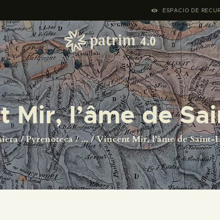
HASIERA
ESPACIO DE RECUR
PYRENOTECA 4.0
PROIEKTUAK
SAREA
t Mir, l’âme de Sai
KONTAKTUA
iera
Pyrenoteca
...
Vincent Mir, l’âme de Saint-