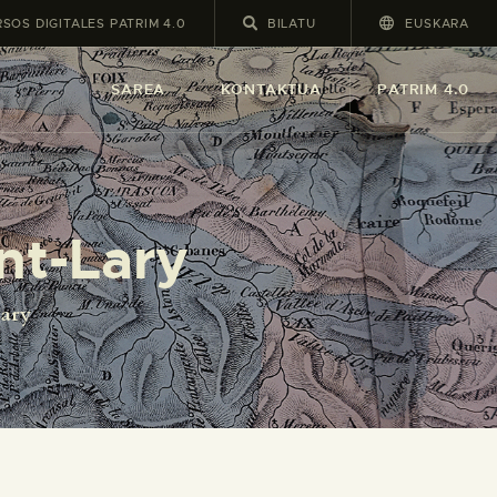
SOS DIGITALES PATRIM 4.0
EUSKARA
SAREA
KONTAKTUA
PATRIM 4.0
nt-Lary
Lary