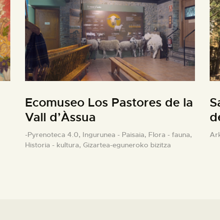
Ecomuseo Los Pastores de la
S
Vall d’Àssua
d
-Pyrenoteca 4.0,
Ingurunea - Paisaia,
Flora - fauna,
Ar
Historia - kultura,
Gizartea-eguneroko bizitza