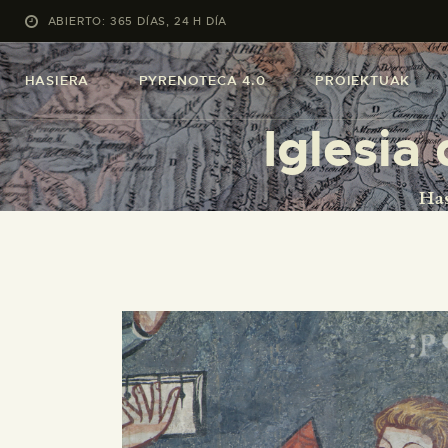
ABIERTO: 365 DÍAS, 24 H DÍA
HASIERA
PYRENOTECA 4.0
PROIEKTUAK
Iglesia
Has