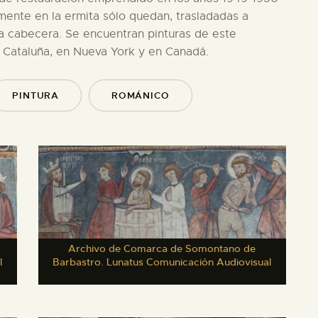
lmente en la ermita sólo quedan, trasladadas a
 la cabecera. Se encuentran pinturas de este
 Cataluña, en Nueva York y en Canadá.
PINTURA
ROMÁNICO
Archivo de Comarca de Somontano de
l
Barbastro. Lunatus Comunicación Audiovisual