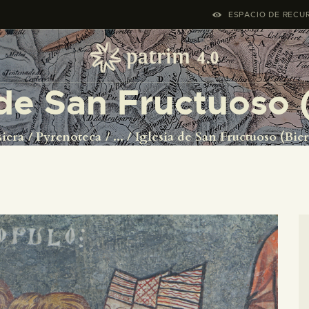
HASIERA
ESPACIO DE RECUR
PYRENOTECA 4.0
PROIEKTUAK
 de San Fructuoso 
SAREA
iera
Pyrenoteca
...
Iglesia de San Fructuoso (Bie
KONTAKTUA