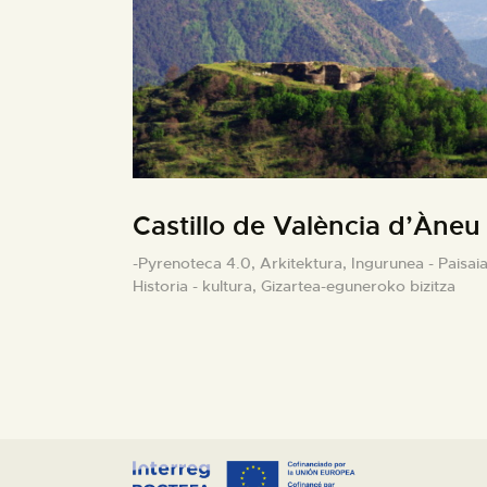
Castillo de València d’Àneu
-Pyrenoteca 4.0,
Arkitektura,
Ingurunea - Paisaia
Historia - kultura,
Gizartea-eguneroko bizitza