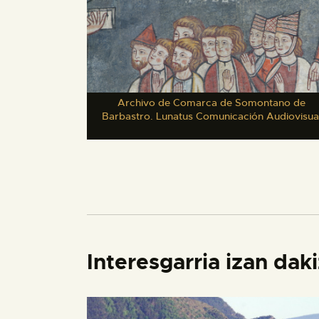
Archivo de Comarca de Somontano de
Barbastro. Lunatus Comunicación Audiovisua
Interesgarria izan dak