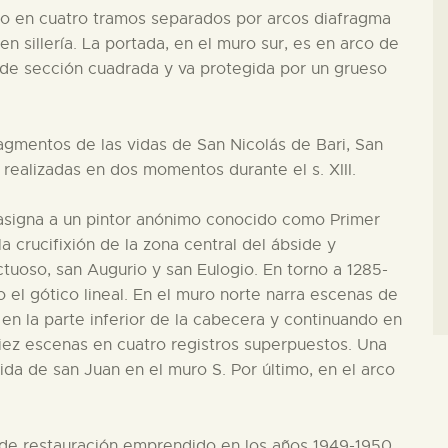
vido en cuatro tramos separados por arcos diafragma
n sillería. La portada, en el muro sur, es en arco de
de sección cuadrada y va protegida por un grueso
ragmentos de las vidas de San Nicolás de Bari, San
realizadas en dos momentos durante el s. XIII.
 asigna a un pintor anónimo conocido como Primer
 crucifixión de la zona central del ábside y
tuoso, san Augurio y san Eulogio. En torno a 1285-
 el gótico lineal. En el muro norte narra escenas de
ia en la parte inferior de la cabecera y continuando en
iez escenas en cuatro registros superpuestos. Una
 vida de san Juan en el muro S. Por último, en el arco
 de restauración emprendido en los años 1949-1950