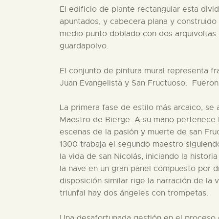
El edificio de plante rectangular esta di
apuntados, y cabecera plana y construido e
medio punto doblado con dos arquivoltas 
guardapolvo.
El conjunto de pintura mural representa f
Juan Evangelista y San Fructuoso. Fueron 
La primera fase de estilo más arcaico, se
Maestro de Bierge. A su mano pertenece la
escenas de la pasión y muerte de san Fruc
1300 trabaja el segundo maestro siguiendo
la vida de san Nicolás, iniciando la histor
la nave en un gran panel compuesto por d
disposición similar rige la narración de la
triunfal hay dos ángeles con trompetas.
Una desafortunada gestión en el proceso