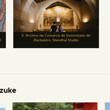
5. Archivo de Comarca de Somontano de
l
Barbastro. Stendhal Studio
izuke