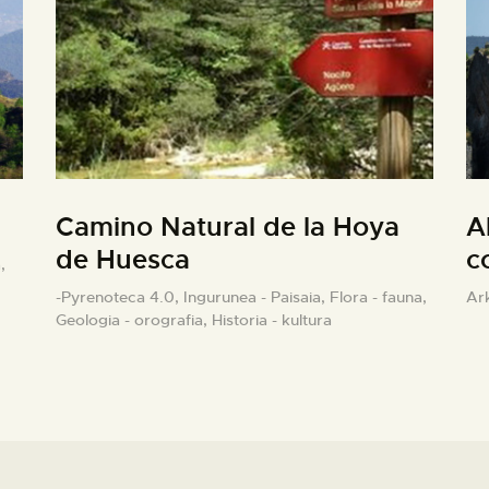
Camino Natural de la Hoya
A
de Huesca
c
,
-Pyrenoteca 4.0,
Ingurunea - Paisaia,
Flora - fauna,
Ar
Geologia - orografia,
Historia - kultura