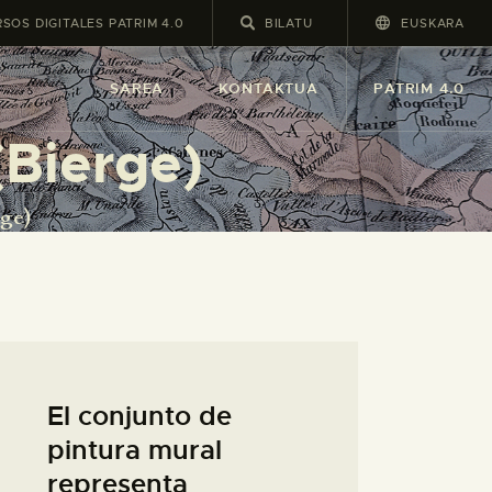
SOS DIGITALES PATRIM 4.0
EUSKARA
SAREA
KONTAKTUA
PATRIM 4.0
(Bierge)
rge)
El conjunto de
pintura mural
representa