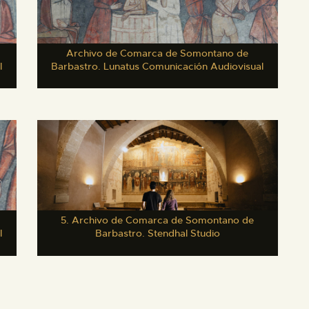
Archivo de Comarca de Somontano de
l
Barbastro. Lunatus Comunicación Audiovisual
5. Archivo de Comarca de Somontano de
l
Barbastro. Stendhal Studio