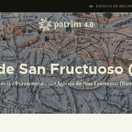
ACCUEIL
ESPACIO DE RECURS
PYRENOTECA 4.0
PROJECTS
LE RÉSEAU
 de San Fructuoso 
CONTACTS
ueil
Pyrenoteca
...
Iglesia de San Fructuoso (Bie