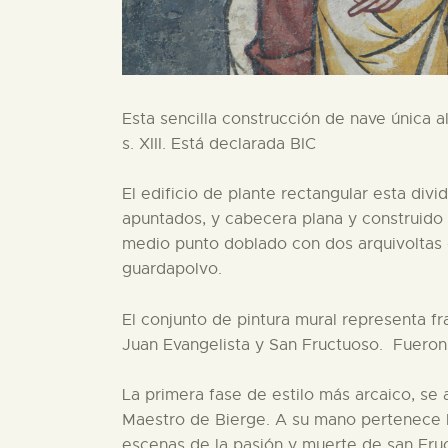
Esta sencilla construcción de nave única a
s. XIII. Está declarada BIC
El edificio de plante rectangular esta di
apuntados, y cabecera plana y construido e
medio punto doblado con dos arquivoltas 
guardapolvo.
El conjunto de pintura mural representa f
Juan Evangelista y San Fructuoso. Fueron 
La primera fase de estilo más arcaico, se
Maestro de Bierge. A su mano pertenece la
escenas de la pasión y muerte de san Fruc