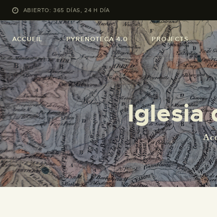
ABIERTO: 365 DÍAS, 24 H DÍA
ACCUEIL
PYRENOTECA 4.0
PROJECTS
Iglesia
Acc