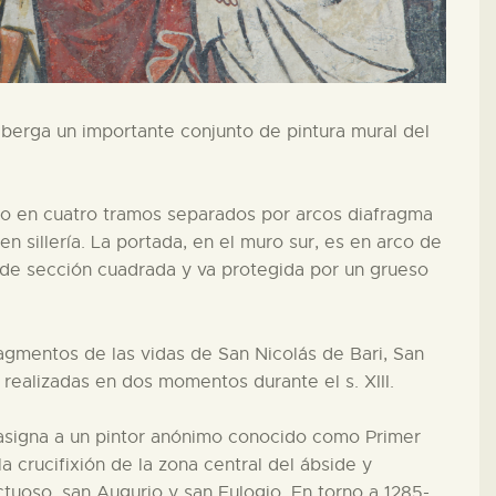
lberga un importante conjunto de pintura mural del
vido en cuatro tramos separados por arcos diafragma
n sillería. La portada, en el muro sur, es en arco de
de sección cuadrada y va protegida por un grueso
ragmentos de las vidas de San Nicolás de Bari, San
realizadas en dos momentos durante el s. XIII.
 asigna a un pintor anónimo conocido como Primer
 crucifixión de la zona central del ábside y
tuoso, san Augurio y san Eulogio. En torno a 1285-