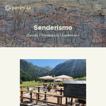
Senderismo
HASIERA
Hasiera
Pyrenoteca
Senderismo
PYRENOTECA 4.0
PROIEKTUAK
SAREA
KONTAKTUA