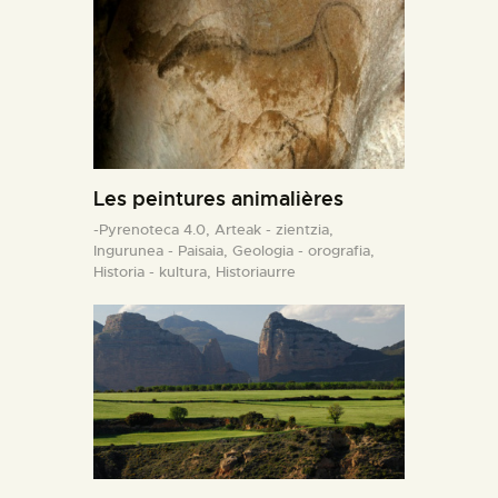
Les peintures animalières
-Pyrenoteca 4.0,
Arteak - zientzia,
Ingurunea - Paisaia,
Geologia - orografia,
Historia - kultura,
Historiaurre