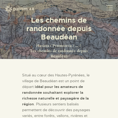
Les chemins de
randonnée depuis
Beaudéan
HASIERA
Hasiera
Pyrenoteca
...
PYRENOTECA 4.0
Les chemins de randonnée depuis
PROIEKTUAK
Beaudéan
SAREA
KONTAKTUA
Situé au cœur des Hautes-Pyrénées, le
village de Beaudéan est un point de
départ
idéal pour les amateurs de
randonnée souhaitant explorer la
richesse naturelle et paysagère de la
région
. Plusieurs sentiers balisés
permettent de découvrir des paysages
variés, entre forêts, vallons, rivières et