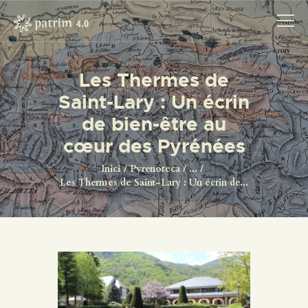
Les Thermes de
Saint-Lary : Un écrin
INICI
de bien-être au
PYRENOTECA 4.0
cœur des Pyrénées
PROJECTES
LA XARXA
Inici
Pyrenoteca
...
Les Thermes de Saint-Lary : Un écrin de...
CONTACTE
PROJECTES