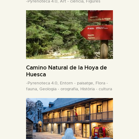
-Pyrenoteca 4.0,
Art - ciència,
Figures
Camino Natural de la Hoya de
Huesca
-Pyrenoteca 4.0,
Entorn - paisatge,
Flora -
fauna,
Geologia - orografia,
Història - cultura