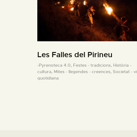
Les Falles del Pirineu
-Pyrenoteca 4.0,
Festes - tradicions,
Història -
cultura,
Mites - llegendes - creences,
Societat - v
quotidiana