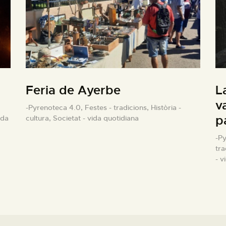
Feria de Ayerbe
L
v
-Pyrenoteca 4.0,
Festes - tradicions,
Història -
p
ida
cultura,
Societat - vida quotidiana
-P
tra
- v