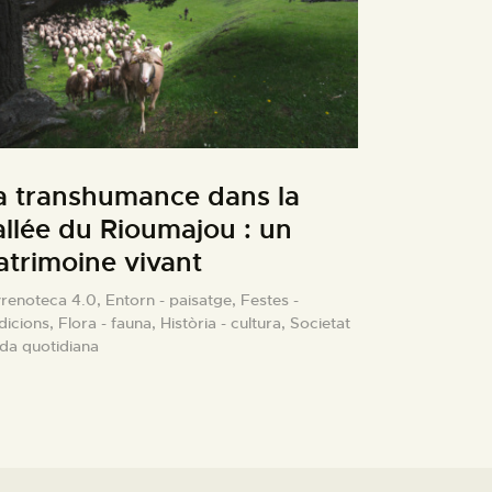
a transhumance dans la
allée du Rioumajou : un
atrimoine vivant
yrenoteca 4.0,
Entorn - paisatge,
Festes -
dicions,
Flora - fauna,
Història - cultura,
Societat
ida quotidiana