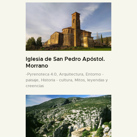
Iglesia de San Pedro Apóstol.
Morrano
-Pyrenoteca 4.0,
Arquitectura,
Entorno -
paisaje,
Historia - cultura,
Mitos, leyendas y
creencias