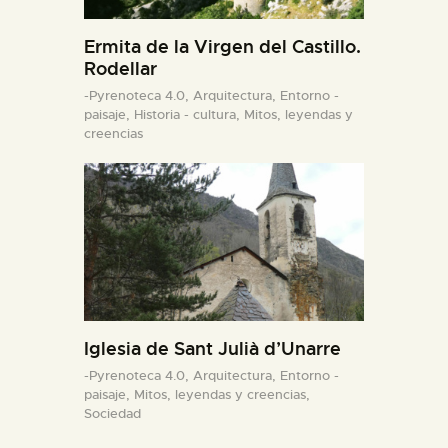
Ermita de la Virgen del Castillo.
Rodellar
-Pyrenoteca 4.0,
Arquitectura,
Entorno -
paisaje,
Historia - cultura,
Mitos, leyendas y
creencias
Iglesia de Sant Julià d’Unarre
-Pyrenoteca 4.0,
Arquitectura,
Entorno -
paisaje,
Mitos, leyendas y creencias,
Sociedad