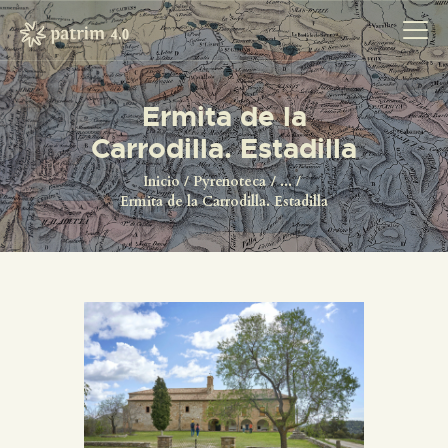
Ermita de la
Carrodilla. Estadilla
INICIO
PYRENOTECA 4.0
Inicio
Pyrenoteca
...
Ermita de la Carrodilla. Estadilla
PROYECTOS
LA RED
CONTACTO