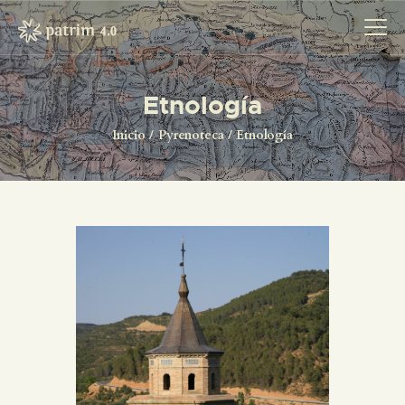
Etnología
INICIO
Inicio
Pyrenoteca
Etnología
PYRENOTECA 4.0
PROYECTOS
LA RED
CONTACTO