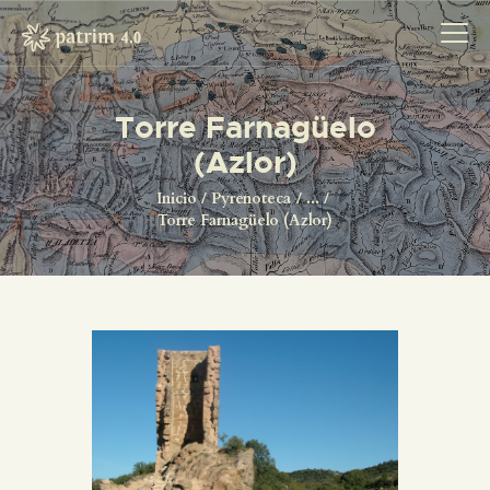
Torre Farnagüelo
(Azlor)
INICIO
PYRENOTECA 4.0
Inicio
Pyrenoteca
...
Torre Farnagüelo (Azlor)
PROYECTOS
LA RED
CONTACTO