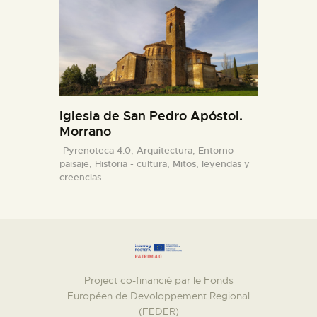
Iglesia de San Pedro Apóstol.
Morrano
-Pyrenoteca 4.0,
Arquitectura,
Entorno -
paisaje,
Historia - cultura,
Mitos, leyendas y
creencias
Project co-financié par le Fonds
Européen de Devoloppement Regional
(FEDER)