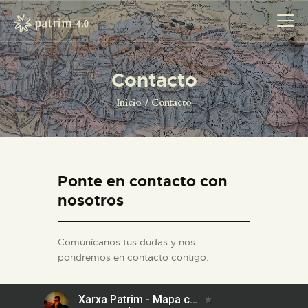
Contacto
INICIO
Inicio
Contacto
PYRENOTECA 4.0
PROYECTOS
LA RED
Ponte en contacto con
CONTACTO
nosotros
Comunícanos tus dudas y nos
pondremos en contacto contigo.