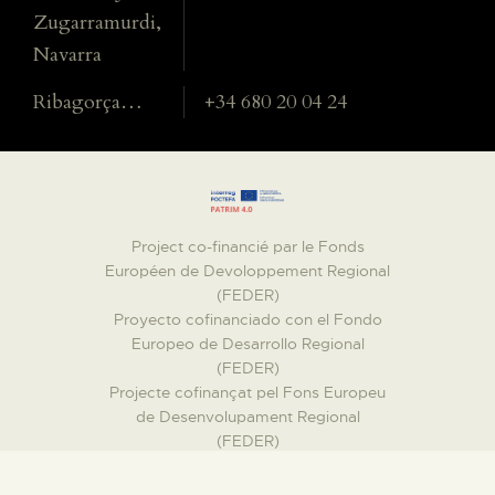
Zugarramurdi,
Navarra
Ribagorça…
+34 680 20 04 24
Project co-financié par le Fonds
Européen de Devoloppement Regional
(FEDER)
Proyecto cofinanciado con el Fondo
Europeo de Desarrollo Regional
(FEDER)
Projecte cofinançat pel Fons Europeu
de Desenvolupament Regional
(FEDER)
Eskualde Garapeneko Europako
Funtsarekin (EGEF) batera