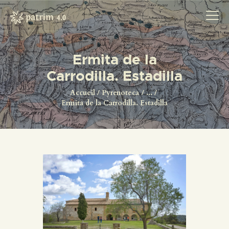
Ermita de la
Carrodilla. Estadilla
ACCUEIL
PYRENOTECA 4.0
Accueil
Pyrenoteca
...
Ermita de la Carrodilla. Estadilla
PROJECTS
LE RÉSEAU
CONTACTS