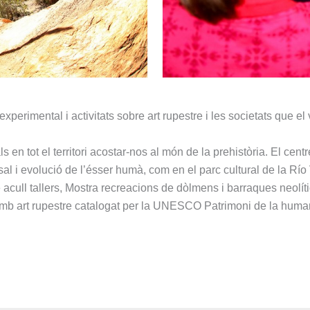
perimental i activitats sobre art rupestre i les societats que el 
s en tot el territori acostar-nos al món de la prehistòria. El cen
rsal i evolució de l’ésser humà, com en el parc cultural de la Río
ue acull tallers, Mostra recreacions de dòlmens i barraques neolíti
 amb art rupestre catalogat per la UNESCO Patrimoni de la human