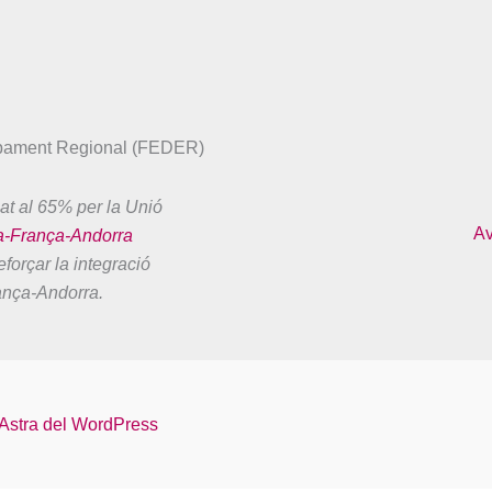
upament Regional (FEDER)
at al 65% per la Unió
Av
a-França-Andorra
forçar la integració
ança-Andorra.
Astra del WordPress