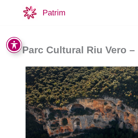
Vés
Patrim
al
contingut
Parc Cultural Riu Vero –