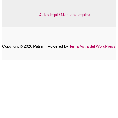
Aviso legal / Mentions légales
Copyright © 2026 Patrim | Powered by
Tema Astra del WordPress
Accessibility Toolbar
close
Toggle the visibility of the Accessibility Toolbar
keyboard
Keyboard Navigation
visibility_off
Disable Animations