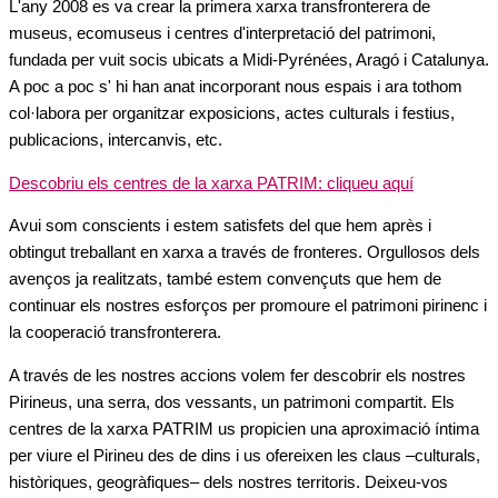
L'any 2008 es va crear la primera xarxa transfronterera de
museus, ecomuseus i centres d'interpretació del patrimoni,
fundada per vuit socis ubicats a Midi-Pyrénées, Aragó i Catalunya.
A poc a poc s' hi han anat incorporant nous espais i ara tothom
col·labora per organitzar exposicions, actes culturals i festius,
publicacions, intercanvis, etc.
Descobriu els centres de la xarxa PATRIM: cliqueu aquí
Avui som conscients i estem satisfets del que hem après i
obtingut treballant en xarxa a través de fronteres. Orgullosos dels
avenços ja realitzats, també estem convençuts que hem de
continuar els nostres esforços per promoure el patrimoni pirinenc i
la cooperació transfronterera.
A través de les nostres accions volem fer descobrir els nostres
Pirineus, una serra, dos vessants, un patrimoni compartit. Els
centres de la xarxa PATRIM us propicien una aproximació íntima
per viure el Pirineu des de dins i us ofereixen les claus –culturals,
històriques, geogràfiques– dels nostres territoris. Deixeu-vos