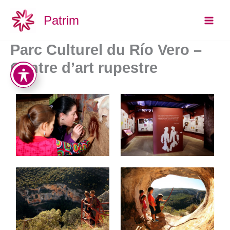
Aller
Main
Patrim
au
Men
contenu
Parc Culturel du Río Vero –
Centre d’art rupestre