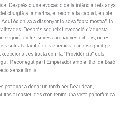
gica. Després d’una evocació de la infància i els anys
 cirurgià a la marina, el retorn a la capital, en ple
. Aquí és on va a dissenyar la seva “obra mestra”, la
dicalitzades. Després segueix l’evocació d’aquesta
que seguirà en les seves campanyes militars, on es
 els soldats, també dels enemics, i aconseguint per
excepcional, es tracta com la “Providència” dels
gut. Reconegut per l’Emperador amb el títol de Baró
ació sense límits.
, es pot anar a donar un tomb per Beaudéan,
jar fins al castell des d’on tenim una vista panoràmica