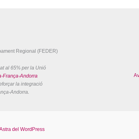
upament Regional (FEDER)
at al 65% per la Unió
Av
a-França-Andorra
forçar la integració
ança-Andorra.
Astra del WordPress