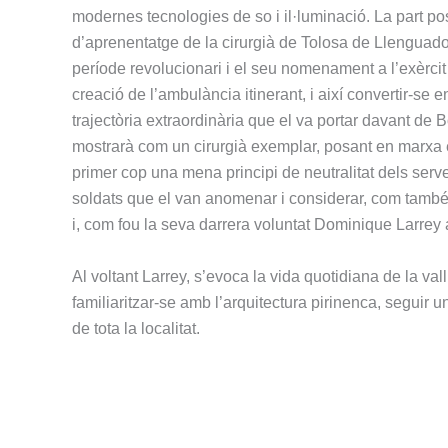
modernes tecnologies de so i il·luminació. La part pos
d’aprenentatge de la cirurgià de Tolosa de Llenguadoc 
període revolucionari i el seu nomenament a l’exèrcit 
creació de l’ambulància itinerant, i així convertir-se
trajectòria extraordinària que el va portar davant de
mostrarà com un cirurgià exemplar, posant en marxa el
primer cop una mena principi de neutralitat dels serv
soldats que el van anomenar i considerar, com també
i, com fou la seva darrera voluntat Dominique Larrey 
Al voltant Larrey, s’evoca la vida quotidiana de la v
familiaritzar-se amb l’arquitectura pirinenca, seguir u
de tota la localitat.