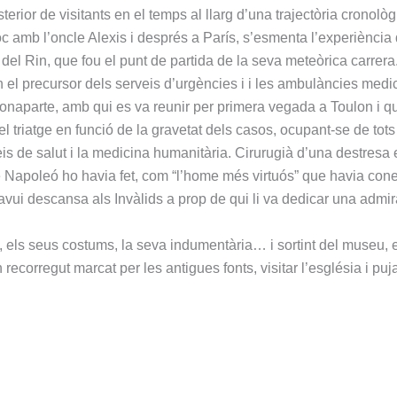
terior de visitants en el temps al llarg d’una trajectòria cronolò
amb l’oncle Alexis i després a París, s’esmenta l’experiència del
del Rin, que fou el punt de partida de la seva meteòrica carrera
 en el precursor dels serveis d’urgències i i les ambulàncies me
 Bonaparte, amb qui es va reunir per primera vegada a Toulon i 
 triatge en funció de la gravetat dels casos, ocupant-se de tots
eis de salut i la medicina humanitària. Cirurugià d’una destresa 
 Napoleó ho havia fet, com “l’home més virtuós” que havia cone
avui descansa als Invàlids a prop de qui li va dedicar una admir
all, els seus costums, la seva indumentària… i sortint del museu
n recorregut marcat per les antigues fonts, visitar l’església i pu