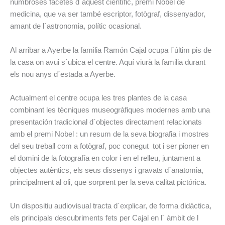
numbroses facetes d´aquest científic, premi Nobel de
medicina, que va ser també escriptor, fotògraf, dissenyador,
amant de l´astronomia, polític ocasional.
Al arribar a Ayerbe la familia Ramón Cajal ocupa l´últim pis de
la casa on avui s´ubica el centre. Aquí viurà la familia durant
els nou anys d´estada a Ayerbe.
Actualment el centre ocupa les tres plantes de la casa
combinant les tècniques museogràfiques modernes amb una
presentación tradicional d´objectes directament relacionats
amb el premi Nobel : un resum de la seva biografia i mostres
del seu treball com a fotògraf, poc conegut tot i ser pioner en
el domini de la fotografía en color i en el relleu, juntament a
objectes autèntics, els seus dissenys i gravats d´anatomia,
principalment al oli, que sorprent per la seva calitat pictórica.
Un dispositiu audiovisual tracta d´explicar, de forma didáctica,
els principals descubriments fets per Cajal en l´ àmbit de l