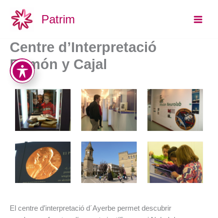
Vés
Main
Patrim
al
Men
contingut
Centre d’Interpretació
Ramón y Cajal
El centre d’interpretació d´Ayerbe permet descubrir