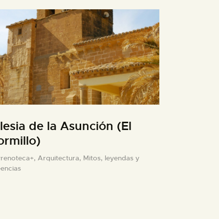
glesia de la Asunción (El
ormillo)
yrenoteca+,
Arquitectura,
Mitos, leyendas y
eencias