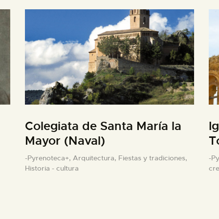
Colegiata de Santa María la
I
Mayor (Naval)
T
-Pyrenoteca+,
Arquitectura,
Fiestas y tradiciones,
-P
Historia - cultura
cr