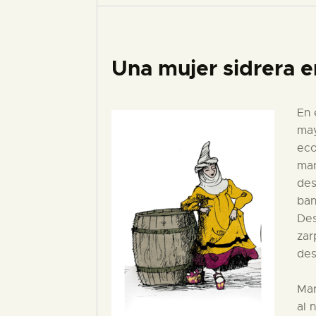
Una mujer sidrera e
En 
may
eco
mar
des
ban
Des
zar
des
Mar
al 