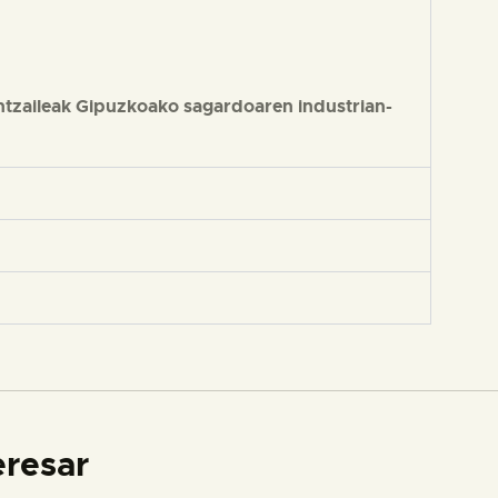
ntzaileak Gipuzkoako sagardoaren industrian-
eresar