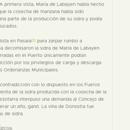
. A primera vista, María de Labayen había hecho
que la cosecha de manzana había sido
na parte de la producción de su sidra y podía
ducados.
[2]
lista en Pasaia
para zarpar rumbo a
ia decomisaron la sidra de María de Labayen.
radas en el Puerto únicamente podían
icción por los privilegios de carga y descarga
us Ordenanzas Municipales.
contradicción con lo dispuesto en los Fueros
venta de la sidra producida con la cosecha de la
da lezotarra interpuso una demanda al Concejo de
rar un año, ganó. La villa de Donostia fue
s de sidra.
úzcoa.