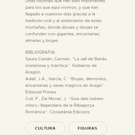
Unas historias que han sido importantes
para los que aquí vivimos, y que han
llegado a nuestros días gracias a la
tradición oral y al aislamiento de estas
montañas, donde diosas y dioses se
confunden con gigantes, encantarias,
almetas y brujas.
BIBLIOGRAFIA:
Saura Castán, Carmen. “La vall de Benás
misteriosa y máchica”. Gobierno de
Aragón
Adell, J.A., García, C. “Brujas, demonios,
encantarias y seres mágicos en Aragó”.
Editorial Pirineo
Coll. P., De Moner, J. “Guia dels indrets
mítics i llegendaris de la Ribagorça
Románica”. Cossetània Edicions
CULTURA
FIGURAS