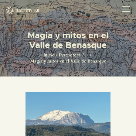
Magia y mitos en el
Valle de Benasque
INICIO
PYRENOTECA 4.0
Inicio
Pyrenoteca
...
Magia y mitos en el Valle de Benasque
PROYECTOS
LA RED
CONTACTO