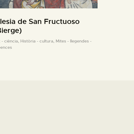
glesia de San Fructuoso
Bierge)
 - ciència,
Història - cultura,
Mites - llegendes -
eences