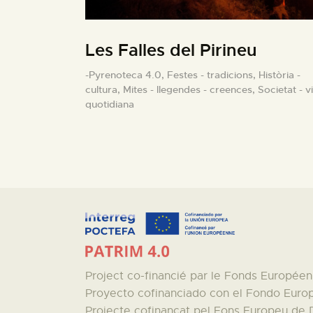
Les Falles del Pirineu
-Pyrenoteca 4.0,
Festes - tradicions,
Història -
cultura,
Mites - llegendes - creences,
Societat - v
quotidiana
Project co-financié par le Fonds Europé
Proyecto cofinanciado con el Fondo Euro
Projecte cofinançat pel Fons Europeu de