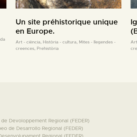
Un site préhistorique unique
I
en Europe.
(
ida
Art - ciència,
Història - cultura,
Mites - llegendes -
Art
creences,
Prehistòria
cr
en de Devoloppement Regional (FEDER)
peo de Desarrollo Regional (FEDER)
 Desenvolupament Regional (FEDER)