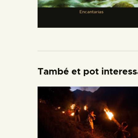
Encantarias
També et pot interess