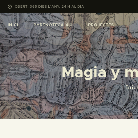
OBERT: 365 DIES L’ANY, 24 H AL DIA
INICI
PYRENOTECA 4.0
PROJECTES
Magia y m
Inic