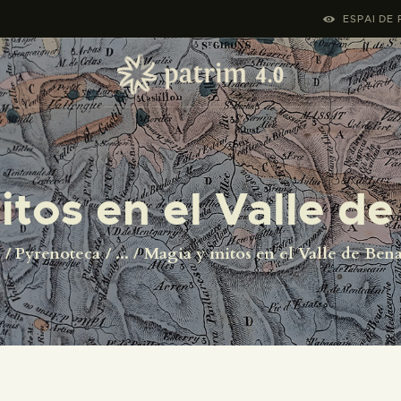
INICI
ESPAI DE 
PYRENOTECA 4.0
PROJECTES
LA XARXA
itos en el Valle d
CONTACTE
i
Pyrenoteca
...
Magia y mitos en el Valle de Ben
PROJECTES