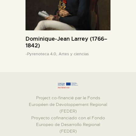
Dominique-Jean Larrey (1766–
1842)
-Pyrenoteca 4.0,
Artes y ciencias
Project co-financié par le Fonds
Européen de Devoloppement Regional
(FEDER)
Proyecto cofinanciado con el Fondo
Europeo de Desarrollo Regional
(FEDER)