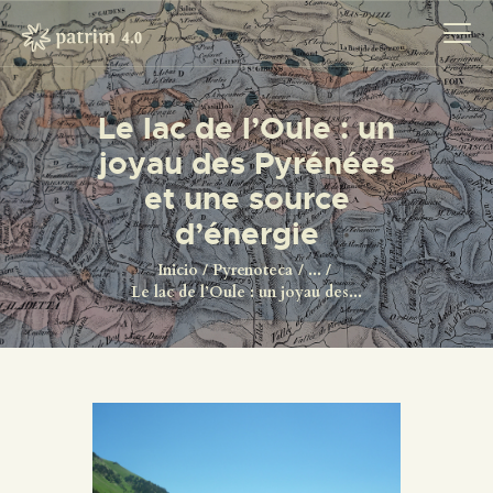
Le lac de l’Oule : un
joyau des Pyrénées
INICIO
et une source
PYRENOTECA 4.0
d’énergie
PROYECTOS
LA RED
Inicio
Pyrenoteca
...
Le lac de l’Oule : un joyau des...
CONTACTO