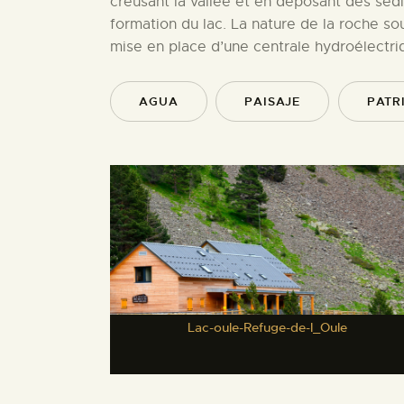
creusant la vallée et en déposant des sédi
formation du lac. La nature de la roche so
mise en place d’une centrale hydroélectri
AGUA
PAISAJE
PATR
Lac-oule-Refuge-de-l_Oule