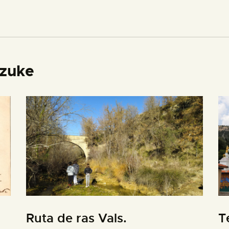
izuke
Ruta de ras Vals.
T