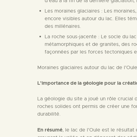
d’eau à la fin de la dernière glaciation, 
Les moraines glaciaires : Les moraines,
encore visibles autour du lac. Elles té
des millénaires.
La roche sous-jacente : Le socle du la
métamorphiques et de granites, des roch
façonnées par les forces tectoniques et
Moraines glaciaires autour du lac de l’Oul
L’importance de la géologie pour la créat
La géologie du site a joué un rôle crucial 
roches solides ont permis de créer une fon
durabilité.
En résumé
, le lac de l’Oule est le résulta