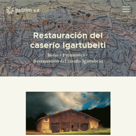
Restauración del
INICIO
caserío Igartubeiti
PYRENOTECA 4.0
Inicio
Pyrenoteca
PROYECTOS
Restauración del caserío Igartubeiti
LA RED
CONTACTO