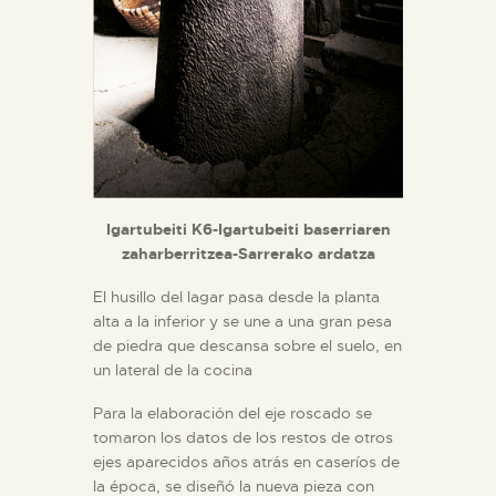
Igartubeiti K6-Igartubeiti baserriaren
zaharberritzea-Sarrerako ardatza
El husillo del lagar pasa desde la planta
alta a la inferior y se une a una gran pesa
de piedra que descansa sobre el suelo, en
un lateral de la cocina
Para la elaboración del eje roscado se
tomaron los datos de los restos de otros
ejes aparecidos años atrás en caseríos de
la época, se diseñó la nueva pieza con