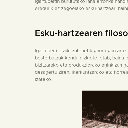
Igartubeitin burututako lana erronka handi
eredurik ez zegoelako esku-hartzeari hainb
Esku-hartzearen filoso
Igartubeiti eraiki zutenetik gaur egun arte
beste batzuk kendu dizkiote, etab, baina be
bizitzarako eta produkziorako eginkizun g
desagertu ziren, ikerkuntzarako eta horr
izateko.