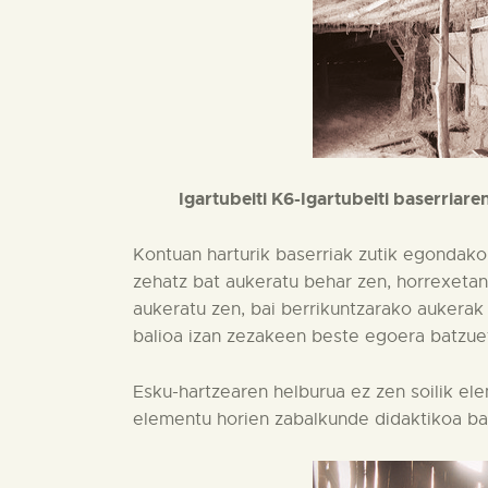
Igartubeiti K6-Igartubeiti baserriar
Kontuan harturik baserriak zutik egondako
zehatz bat aukeratu behar zen, horrexetan
aukeratu zen, bai berrikuntzarako aukerak
balioa izan zezakeen beste egoera batzuet
Esku-hartzearen helburua ez zen soilik el
elementu horien zabalkunde didaktikoa ba