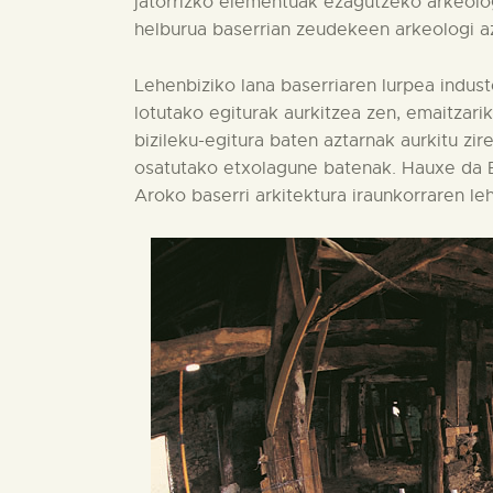
jatorrizko elementuak ezagutzeko arkeolo
helburua baserrian zeudekeen arkeologi 
Lehenbiziko lana baserriaren lurpea indus
lotutako egiturak aurkitzea zen, emaitzari
bizileku-egitura baten aztarnak aurkitu zi
osatutako etxolagune batenak. Hauxe da Eu
Aroko baserri arkitektura iraunkorraren le