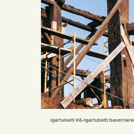
Igartubeiti K6-Igartubeiti baserriar