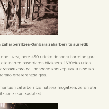
en zaharberritzea-Ganbara zaharberritu aurretik
 epe luzea, bere 450 urteko denbora horretan garai
 etetearren baserriaren bilakaera. 1630eko urtea
 erabakitzeko bai ‘denbora’ kontzeptuak funtsezko
arako erreferentzia gisa.
ementuen zaharberritze hutsera mugatzen, zeren eta
itzuen azken xedetzat.