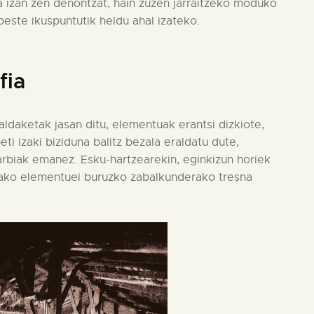
a izan zen denontzat, hain zuzen jarraitzeko moduko
este ikuspuntutik heldu ahal izateko.
fia
 aldaketak jasan ditu, elementuak erantsi dizkiote,
ti izaki biziduna balitz bezala eraldatu dute,
arbiak emanez. Esku-hartzearekin, eginkizun horiek
elako elementuei buruzko zabalkunderako tresna