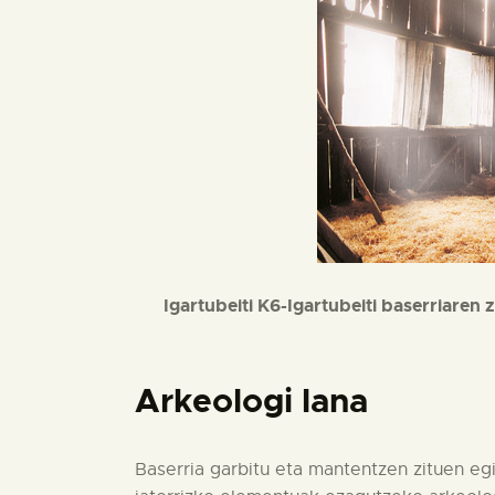
Igartubeiti K6-Igartubeiti baserriaren 
Arkeologi lana
Baserria garbitu eta mantentzen zituen egi