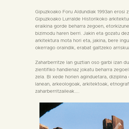
Gipuzkoako Foru Aldundiak 1993an erosi zu
Gipuzkoako Lurralde Historikoko arkitektur
eraikina gorde beharra zegoen, etorkizune
bizimodu haren berri. Jakin eta gozatu de
arkitektura mota hori eta, jakina, bere in
okerrago oraindik, erabat galtzeko arrisku
Zaharberritze lan guztian oso garbi izan 
zientifiko handienaz jokatu beharra zegoe
zela. Bi xede horien aginduetara, diziplina 
lanean, arkeologoak, arkitektoak, etnograf
zaharberritzaileak…..