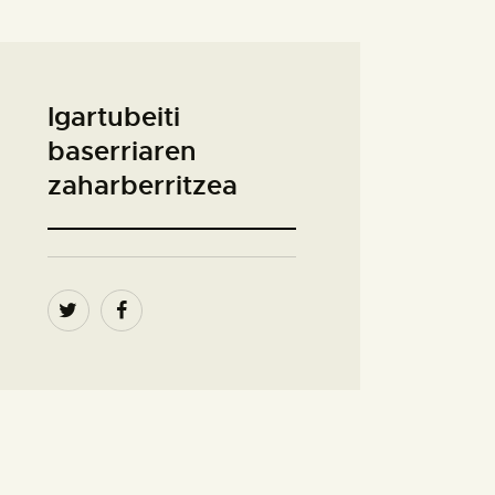
Igartubeiti
baserriaren
zaharberritzea