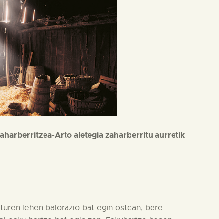
zaharberritzea-Arto aletegia zaharberritu aurretik
turen lehen balorazio bat egin ostean, bere