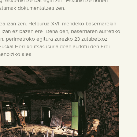
gi esku-hartze bat egin zen. Eskuhartze honen
aztarnak dokumentatzea zen.
tea izan zen. Helburua XVI. mendeko baserriarekin
k izan ez bazen ere. Dena den, baserriaren aurretiko
ren, perimetroko egitura zurezko 23 zutabetxoz
skal Herriko itsas isurialdean aurkitu den Erdi
henbiziko alea.