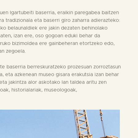
en Igartubeiti baserria, eraikin paregabea baitzen
a tradizionala eta baserri giro zaharra adierazteko:
ko belaunaldiek ere jakin dezaten behinolako
zaten, izan ere, oso gogoan eduki behar da
guruko bizimoldea ere gainbeheran etortzeko edo,
an zegoela.
dute baserria berreskuratzeko prozesuan zorroztasun
la, eta azkenean museo gisara erakutsia izan behar
eta jakintza alor askotako lan taldea aritu zen
oak, historialariak, museologoak,