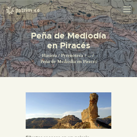
Peña de Mediodía
en Piracés
HASIERA
PYRENOTECA 4.0
Hasiera
Pyrenoteca
...
Peña de Mediodía en Piracés
PROIEKTUAK
SAREA
KONTAKTUA