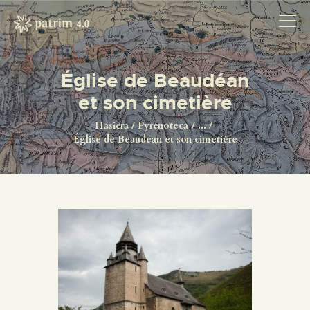
Église de Beaudéan
et son cimetière
HASIERA
PYRENOTECA 4.0
Hasiera
Pyrenoteca
...
Église de Beaudéan et son cimetière
PROIEKTUAK
SAREA
KONTAKTUA