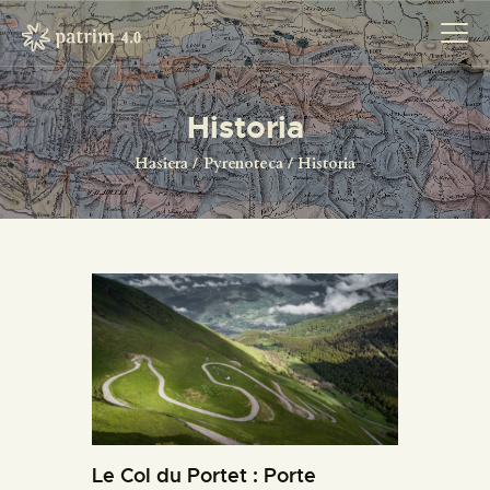
Historia
HASIERA
Hasiera
Pyrenoteca
Historia
PYRENOTECA 4.0
PROIEKTUAK
SAREA
KONTAKTUA
Le Col du Portet : Porte