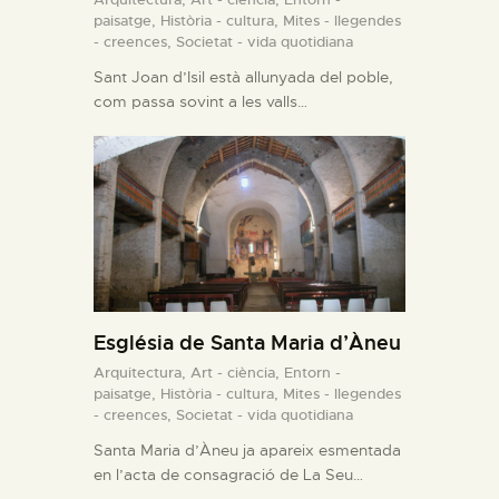
paisatge,
Història - cultura,
Mites - llegendes
- creences,
Societat - vida quotidiana
Sant Joan d’Isil està allunyada del poble,
com passa sovint a les valls…
Església de Santa Maria d’Àneu
Arquitectura,
Art - ciència,
Entorn -
paisatge,
Història - cultura,
Mites - llegendes
- creences,
Societat - vida quotidiana
Santa Maria d’Àneu ja apareix esmentada
en l’acta de consagració de La Seu…