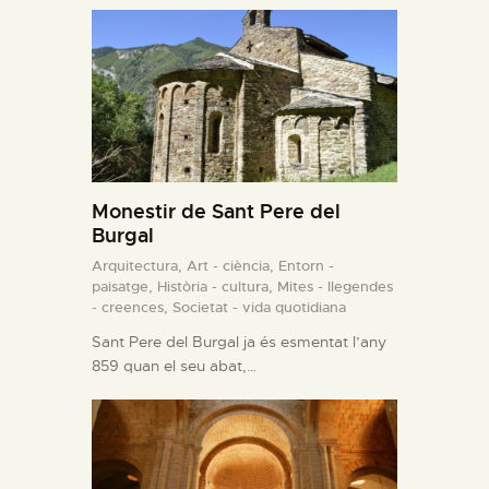
Monestir de Sant Pere del
Burgal
Arquitectura,
Art - ciència,
Entorn -
paisatge,
Història - cultura,
Mites - llegendes
- creences,
Societat - vida quotidiana
Sant Pere del Burgal ja és esmentat l’any
859 quan el seu abat,…