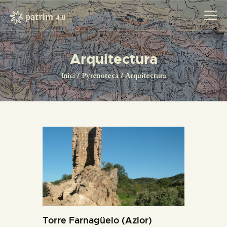
Arquitectura
INICI
Inici
Pyrenoteca
Arquitectura
PYRENOTECA 4.0
PROJECTES
LA XARXA
CONTACTE
PROJECTES
Torre Farnagüelo (Azlor)