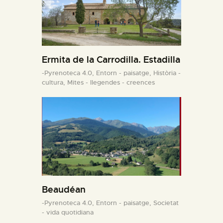
Ermita de la Carrodilla. Estadilla
-Pyrenoteca 4.0,
Entorn - paisatge,
Història -
cultura,
Mites - llegendes - creences
Beaudéan
-Pyrenoteca 4.0,
Entorn - paisatge,
Societat
- vida quotidiana