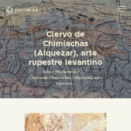
Ciervo de
Chimiachas
INICI
(Alquezar), arte
PYRENOTECA 4.0
rupestre levantino
PROJECTES
LA XARXA
Inici
Pyrenoteca
...
Ciervo de Chimiachas (Alquezar), arte
CONTACTE
rupestre...
PROJECTES