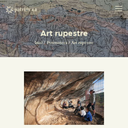
Art rupestre
INICI
Inici
Pyrenoteca
Art rupestre
PYRENOTECA 4.0
PROJECTES
LA XARXA
CONTACTE
PROJECTES