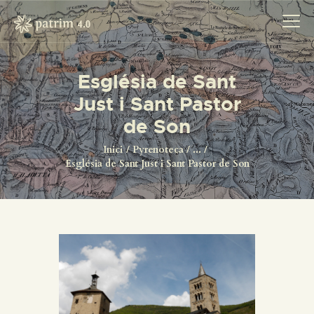
Església de Sant
Just i Sant Pastor
INICI
de Son
PYRENOTECA 4.0
PROJECTES
Inici
Pyrenoteca
...
Església de Sant Just i Sant Pastor de Son
LA XARXA
CONTACTE
PROJECTES