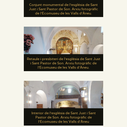
Conjunt monumental de l’església de Sant
Just i Sant Pastor de Son. Arxiu fotogràfic
de l’Ecomuseu de les Valls d’Àneu.
Retaule i presbiteri de l’església de Sant Just
i Sant Pastor de Son. Arxiu fotogràfic de
l’Ecomuseu de les Valls d’Àneu.
Interior de l'església de Sant Just i Sant
Pastor de Son. Arxiu fotogràfic de
l’Ecomuseu de les Valls d’Àneu