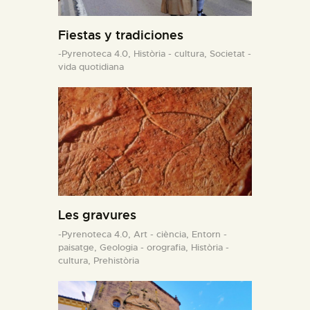
Fiestas y tradiciones
-Pyrenoteca 4.0,
Història - cultura,
Societat -
vida quotidiana
Les gravures
-Pyrenoteca 4.0,
Art - ciència,
Entorn -
paisatge,
Geologia - orografia,
Història -
cultura,
Prehistòria