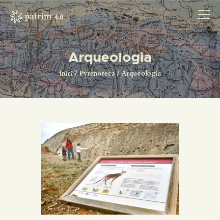
Arqueologia
INICI
Inici
Pyrenoteca
Arqueologia
PYRENOTECA 4.0
PROJECTES
LA XARXA
CONTACTE
PROJECTES