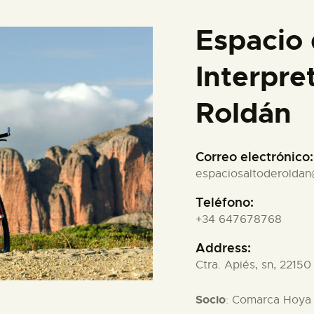
Espacio
Interpre
Roldán
Correo electrónico:
espaciosaltoderolda
Teléfono:
+34 647678768
Address:
Ctra. Apiés, sn, 2215
Socio
: Comarca Hoya