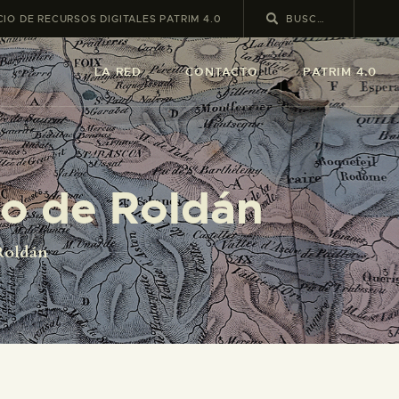
IO DE RECURSOS DIGITALES PATRIM 4.0
LA RED
CONTACTO
PATRIM 4.0
to de Roldán
 Roldán