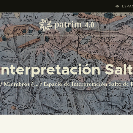
INICIO
ESPAC
PYRENOTECA 4.0
PROYECTOS
LA RED
Interpretación Sal
CONTACTO
Miembros
...
Espacio de Interpretación Salto de