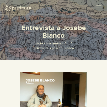
Entrevista a Josebe
Blanco
INICIO
PYRENOTECA 4.0
Inicio
Pyrenoteca
...
Entrevista a Josebe Blanco
PROYECTOS
LA RED
CONTACTO