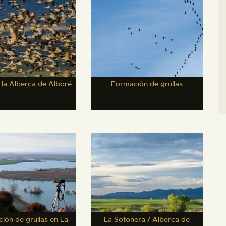
n la Alberca de Alboré
Formación de grullas
ión de grullas en La
La Sotonera / Alberca de