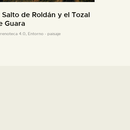
l Salto de Roldán y el Tozal
e Guara
yrenoteca 4.0,
Entorno - paisaje