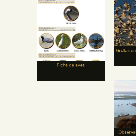
Grullas e
Ficha de aves
Observac