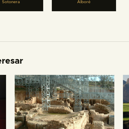
Sotonera
Alboré
eresar