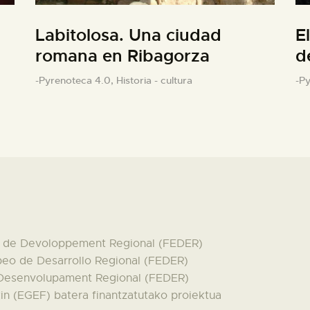
Labitolosa. Una ciudad
E
romana en Ribagorza
d
-Pyrenoteca 4.0,
Historia - cultura
-P
en de Devoloppement Regional (FEDER)
peo de Desarrollo Regional (FEDER)
 Desenvolupament Regional (FEDER)
n (EGEF) batera finantzatutako proiektua